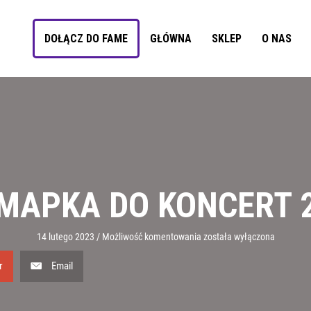
DOŁĄCZ DO FAME
GŁÓWNA
SKLEP
O NAS
MAPKA DO KONCERT 
Mapka
14 lutego 2023
/
Możliwość komentowania
została wyłączona
do
koncert
r
Email
2