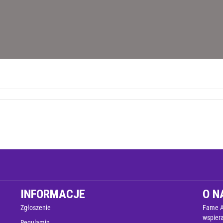
INFORMACJE
O N
Zgłoszenie
Fame Ak
wspier
Regulamin