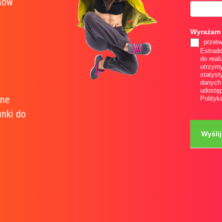
nów
lp-
1
Wyrażam
przetw
Estrado
do real
utrzymy
statyst
danych
udostęp
ane
Polityk
nki do
Wyślij