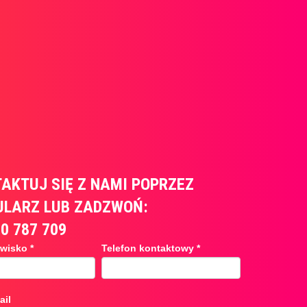
AKTUJ SIĘ Z NAMI POPRZEZ
LARZ LUB ZADZWOŃ:
70 787 709
arz
azwisko
*
Telefon kontaktowy
*
nię
ail