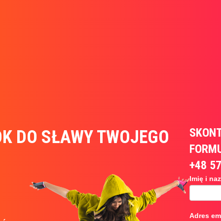
SKONT
OK DO SŁAWY TWOJEGO
FORMU
+48 5
Formul
Imię i n
pod
kampa
Adres em